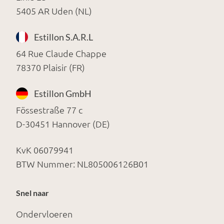
5405 AR Uden (NL)
Estillon S.A.R.L
64 Rue Claude Chappe
78370 Plaisir (FR)
Estillon GmbH
Fössestraße 77 c
D-30451 Hannover (DE)
KvK 06079941
BTW Nummer: NL805006126B01
Snel naar
Ondervloeren