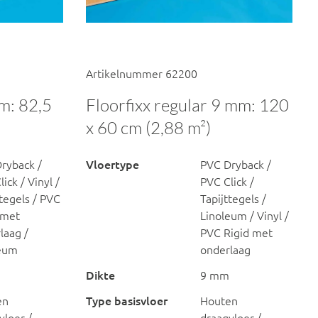
Artikelnummer 62200
m: 82,5
Floorfixx regular 9 mm: 120
x 60 cm (2,88 m²)
ryback /
Vloertype
PVC Dryback /
ick / Vinyl /
PVC Click /
ttegels / PVC
Tapijttegels /
 met
Linoleum / Vinyl /
laag /
PVC Rigid met
leum
onderlaag
Dikte
9 mm
en
Type basisvloer
Houten