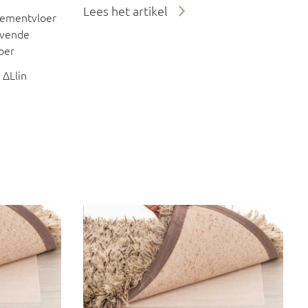
Lees het artikel
ementvloer
evende
oer
 ΔLlin