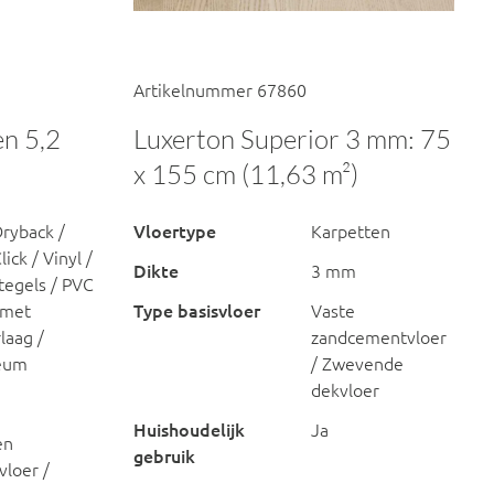
Artikelnummer 67860
en 5,2
Luxerton Superior 3 mm: 75
x 155 cm (11,63 m²)
ryback /
Vloertype
Karpetten
ick / Vinyl /
Dikte
3 mm
ttegels / PVC
 met
Type basisvloer
Vaste
laag /
zandcementvloer
leum
/ Zwevende
dekvloer
Huishoudelijk
Ja
en
gebruik
vloer /