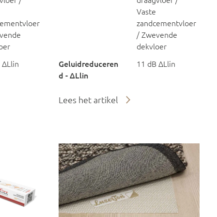
vloer /
draagvloer /
Vaste
ementvloer
zandcementvloer
evende
/ Zwevende
oer
dekvloer
 ΔLlin
Geluidreduceren
11 dB ΔLlin
d - ΔLlin
Lees het artikel