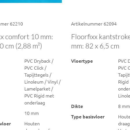
mmer 62210
Artikelnummer 62094
xx comfort 10 mm:
Floorfixx kantstrok
0 cm (2,88 m²)
mm: 82 x 6,5 cm
PVC Dryback /
Vloertype
PVC D
PVC Click /
PVC Cl
Tapijttegels /
Tapij
Linoleum / Vinyl /
Rigid
Lamelparket /
onder
PVC Rigid met
Lino
onderlaag
Dikte
8 mm
10 mm
Type basisvloer
Hout
vloer
Houten
draag