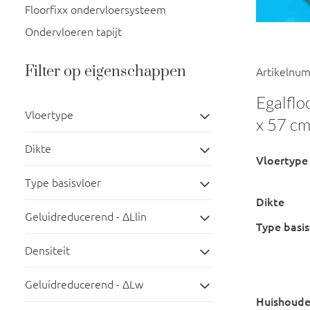
Floorfixx ondervloersysteem
Ondervloeren tapijt
Filter op eigenschappen
Artikelnu
Egalflo
Vloertype
x 57 cm
Dikte
Vloertype
Type basisvloer
Dikte
Geluidreducerend - ΔLlin
Type basis
Densiteit
Geluidreducerend - ∆Lw
Huishoudel