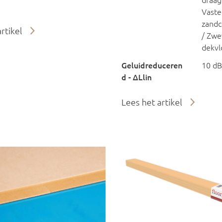
draag
Vaste
zandc
rtikel
/ Zw
dekvl
Geluidreduceren
10 dB
d - ΔLlin
Lees het artikel