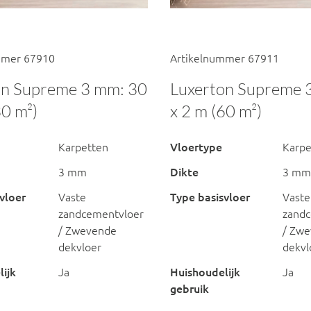
mmer 67910
Artikelnummer 67911
on Supreme 3 mm: 30
Luxerton Supreme 
30 m²)
x 2 m (60 m²)
Karpetten
Vloertype
Karpe
3 mm
Dikte
3 mm
vloer
Vaste
Type basisvloer
Vaste
zandcementvloer
zandc
/ Zwevende
/ Zw
dekvloer
dekvl
ijk
Ja
Huishoudelijk
Ja
gebruik