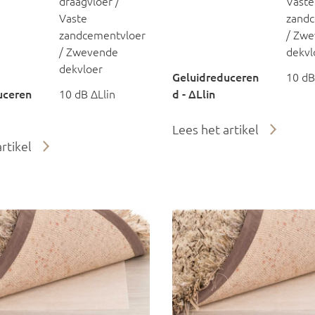
draagvloer /
Vaste
Vaste
zandc
zandcementvloer
/ Zw
/ Zwevende
dekvl
dekvloer
Geluidreduceren
10 dB
uceren
10 dB ΔLlin
d - ΔLlin
Lees het artikel
rtikel