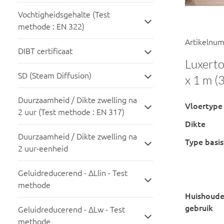
Vochtigheidsgehalte (Test
methode : EN 322)
Artikelnu
DIBT certificaat
Luxert
SD (Steam Diffusion)
x 1 m (
Duurzaamheid / Dikte zwelling na
Vloertype
2 uur (Test methode : EN 317)
Dikte
Duurzaamheid / Dikte zwelling na
Type basis
2 uur-eenheid
Geluidreducerend - ΔLlin - Test
methode
Huishoudel
gebruik
Geluidreducerend - ∆Lw - Test
methode