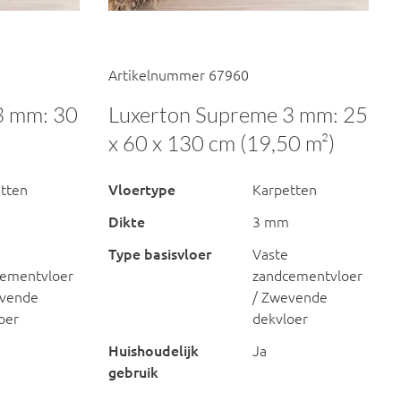
Artikelnummer 67960
3 mm: 30
Luxerton Supreme 3 mm: 25
x 60 x 130 cm (19,50 m²)
tten
Vloertype
Karpetten
Dikte
3 mm
Type basisvloer
Vaste
ementvloer
zandcementvloer
evende
/ Zwevende
oer
dekvloer
Huishoudelijk
Ja
gebruik