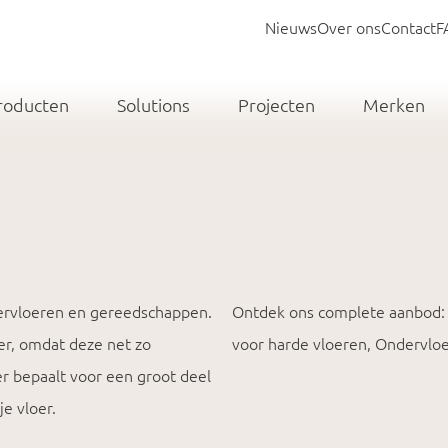
Nieuws
Over ons
Contact
F
roducten
Solutions
Projecten
Merken
ndervloeren en gereedschappen.
Ontdek ons complete aanbod: 
oer, omdat deze net zo
voor harde vloeren, Ondervloe
oer bepaalt voor een groot deel
e vloer.