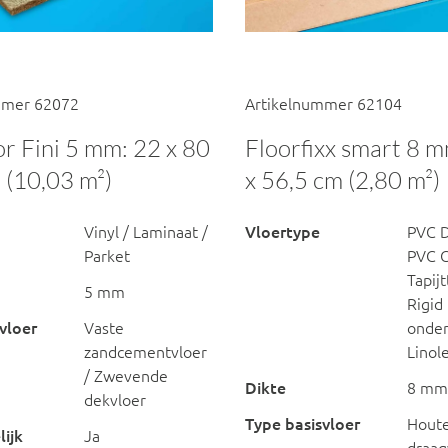
mmer 62072
Artikelnummer 62104
or Fini 5 mm: 22 x 80
Floorfixx smart 8 m
 (10,03 m²)
x 56,5 cm (2,80 m²)
Vinyl / Laminaat /
Vloertype
PVC D
Parket
PVC Cl
Tapij
5 mm
Rigid
vloer
Vaste
onder
zandcementvloer
Lino
/ Zwevende
Dikte
8 mm
dekvloer
Type basisvloer
Hout
ijk
Ja